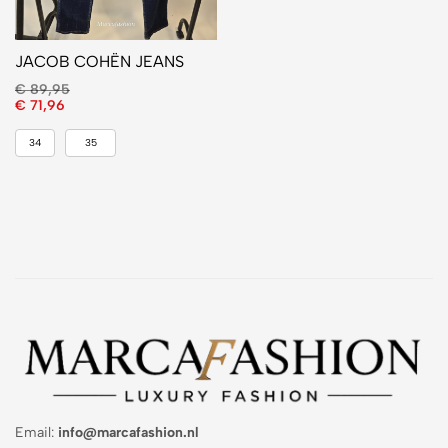
JACOB COHËN JEANS
€
89,95
€
71,96
34
35
Email:
info@marcafashion.nl