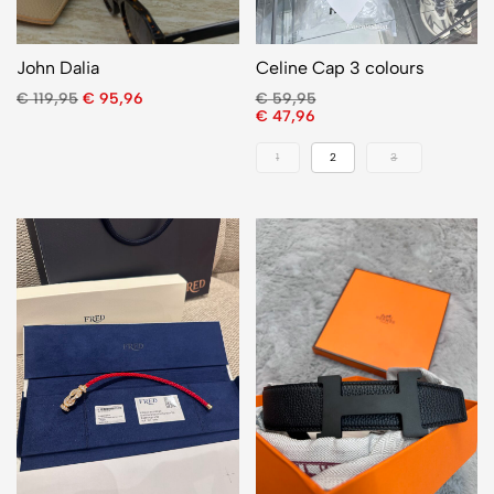
John Dalia
Celine Cap 3 colours
€
119,95
€
95,96
€
59,95
€
47,96
1
2
3