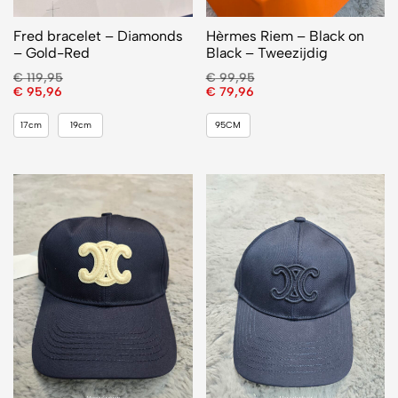
Fred bracelet – Diamonds
Hèrmes Riem – Black on
– Gold-Red
Black – Tweezijdig
€
119,95
€
99,95
€
95,96
€
79,96
17cm
19cm
95CM