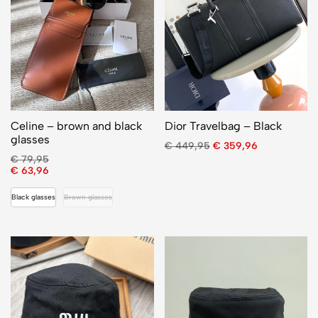
Celine – brown and black
Dior Travelbag – Black
glasses
€
449,95
€
359,96
€
79,95
€
63,96
Black glasses
Brown glasses