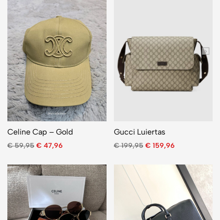
Celine Cap – Gold
Gucci Luiertas
€
59,95
€
47,96
€
199,95
€
159,96