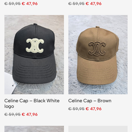
€
59,95
€
47,96
€
59,95
€
47,96
Celine Cap – Black White
Celine Cap – Brown
logo
€
59,95
€
47,96
€
59,95
€
47,96