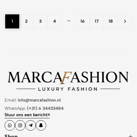
…
1
2
3
4
16
17
18
Email:
info@marcafashion.nl
WhatsApp:
(+31) 6 34433484
Stuur ons een bericht
Shop