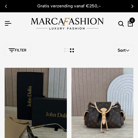
gratis verzending vanaf €250,-
0
Sort
FILTER