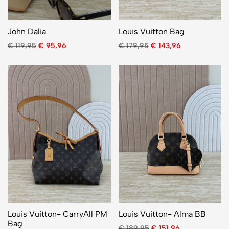
John Dalia
Louis Vuitton Bag
€
119,95
€
95,96
€
179,95
€
143,96
Louis Vuitton- CarryAll PM
Louis Vuitton- Alma BB
Bag
€
189,95
€
151,96