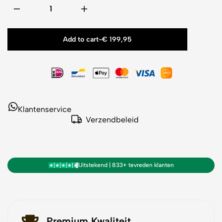
Add to cart
-
€
199,95
Klantenservice
Verzendbeleid
Uitstekend | 833+ tevreden klanten
Premium Kwaliteit