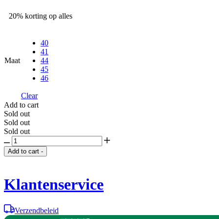
20% korting op alles
40
41
Maat
44
45
46
Clear
Add to cart
Sold out
Sold out
Sold out
Prada
America's
Add to cart
-
Cup
-
bleu
Klantenservice
quantity
Verzendbeleid