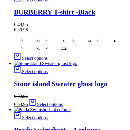
BURBERRY T-shirt -Black
€
49,95
€
39,96
XS
S
M
L
XL
XXL
Select options
Select options
Stone island Sweater ghost logo
€
79,95
€
63,96
Select options
Select options
Prada Swimshort – 4 colours