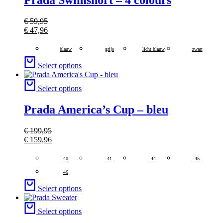
€
59,95
€
47,96
blauw
grijs
licht blauw
zwart
Select options
Select options
Prada America’s Cup – bleu
€
199,95
€
159,96
40
41
44
45
46
Select options
Select options