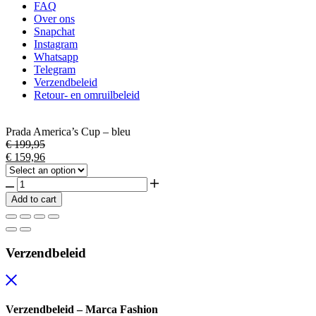
FAQ
Over ons
Snapchat
Instagram
Whatsapp
Telegram
Verzendbeleid
Retour- en omruilbeleid
Prada America’s Cup – bleu
€
199,95
€
159,96
Prada
America's
Add to cart
Cup
-
bleu
quantity
Verzendbeleid
Verzendbeleid – Marca Fashion