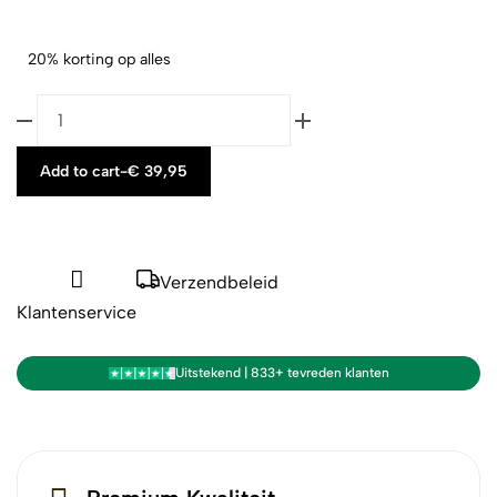
20% korting op alles
Add to cart
-
€
39,95
Verzendbeleid
Klantenservice
Uitstekend | 833+ tevreden klanten