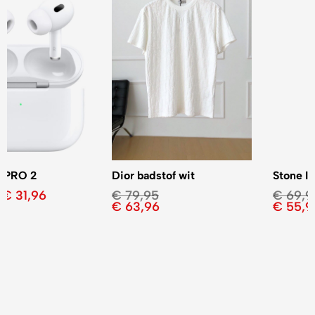
Dior badstof wit
Stone Island 3 kleuren
€
79,95
€
69,95
€
63,96
€
55,96