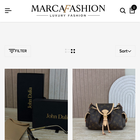
gratis verzending vanaf €250,-
0
Sort
FILTER