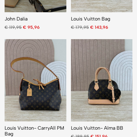
John Dalia
Louis Vuitton Bag
€
119,95
€
95,96
€
179,95
€
143,96
Louis Vuitton- CarryAll PM
Louis Vuitton- Alma BB
Bag
€
189,95
€
151,96