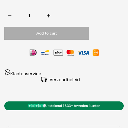
Add to cart
Klantenservice
Verzendbeleid
Uitstekend | 833+ tevreden klanten