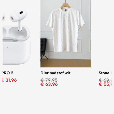
Dior badstof wit
Stone Island 3 kleuren
€
79,95
€
69,95
€
63,96
€
55,96