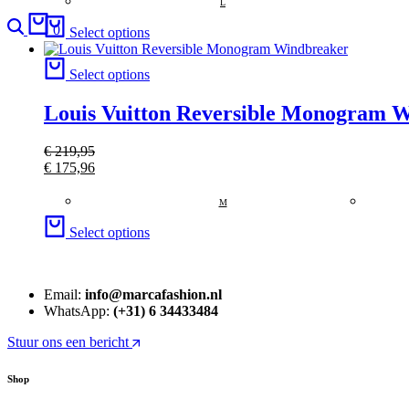
L
Search
Cart
0
Select options
Select options
Louis Vuitton Reversible Monogram 
€
219,95
€
175,96
M
Select options
Email:
info@marcafashion.nl
WhatsApp:
(+31) 6 34433484
Stuur ons een bericht
Shop