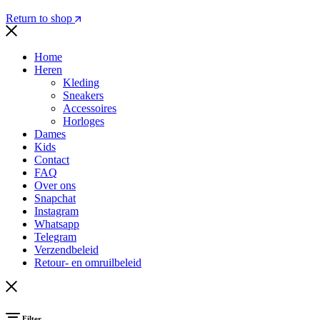
Return to shop
Home
Heren
Kleding
Sneakers
Accessoires
Horloges
Dames
Kids
Contact
FAQ
Over ons
Snapchat
Instagram
Whatsapp
Telegram
Verzendbeleid
Retour- en omruilbeleid
Filter