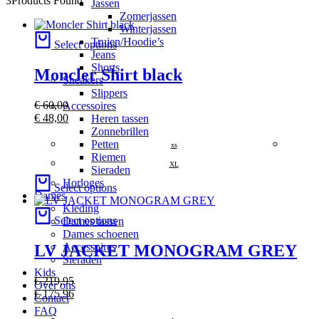
3
Products Found
Jassen
Zomerjassen
Winterjassen
Truien/Hoodie’s
Select options
Jeans
Shorts
Moncler Shirt black
Sneakers
Slippers
€
60,00
Accessoires
€
48,00
Heren tassen
Zonnebrillen
Petten
xs
Riemen
XL
Sieraden
Horloges
Select options
Dames
Kleding
Select options
Dames tassen
Dames schoenen
Accessoires
LV JACKET MONOGRAM GREY
Sieraden
Kids
€
219,95
Over ons
€
175,96
Contact
FAQ