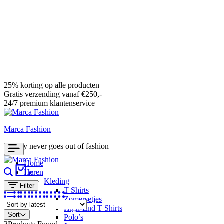
25% korting op alle producten
Gratis verzending vanaf €250,-
24/7 premium klantenservice
Marca Fashion
Luxury never goes out of fashion
Home
Search
Cart
Heren
0
Kleding
Filter
T Shirts
Zomersetjes
High-End T Shirts
Sort
Polo’s