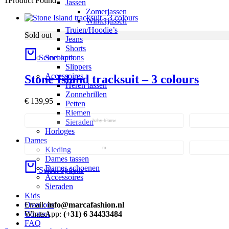
1
Product Found
Jassen
Zomerjassen
Winterjassen
Truien/Hoodie’s
Sold out
Jeans
Shorts
Select options
Sneakers
Slippers
Accessoires
Stone Island tracksuit – 3 colours
Heren tassen
Zonnebrillen
€
139,95
Petten
Riemen
baby blauw
Sieraden
Horloges
Dames
m
Kleding
Dames tassen
Dames schoenen
Select options
Accessoires
Sieraden
Kids
Email:
info@marcafashion.nl
Over ons
WhatsApp:
(+31) 6 34433484
Contact
FAQ