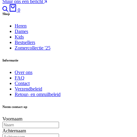
Stuur ons een bericht
Search
Cart
0
Shop
Heren
Dames
Kids
Bestsellers
Zomercollectie '25
Informatie
Over ons
FAQ
Contact
Verzendbeleid
Retour- en omruilbeleid
Neem contact op
Voornaam
Achternaam