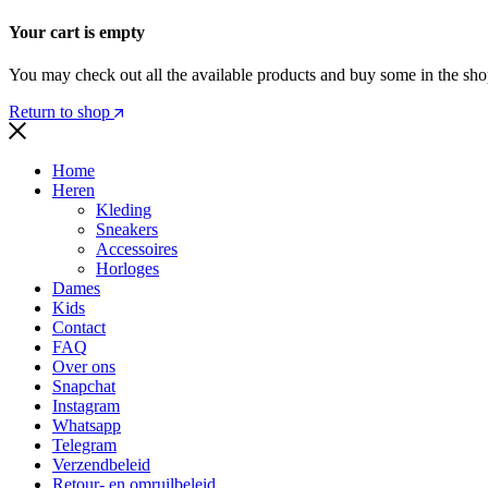
Your cart is empty
You may check out all the available products and buy some in the sh
Return to shop
Home
Heren
Kleding
Sneakers
Accessoires
Horloges
Dames
Kids
Contact
FAQ
Over ons
Snapchat
Instagram
Whatsapp
Telegram
Verzendbeleid
Retour- en omruilbeleid