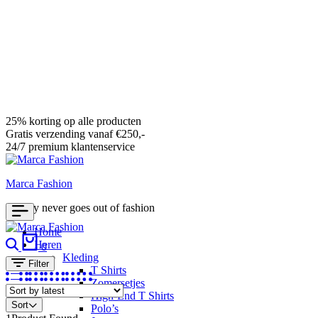
25% korting op alle producten
Gratis verzending vanaf €250,-
24/7 premium klantenservice
Marca Fashion
Luxury never goes out of fashion
Home
Search
Cart
Heren
0
Kleding
Filter
T Shirts
Zomersetjes
High-End T Shirts
Sort
Polo’s