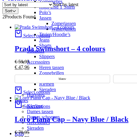
Zomersetjes
Sort by latest
High-End T Shirts
Sort
Polo’s
2
Products Found
Jassen
Zomerjassen
Winterjassen
Truien/Hoodie’s
Select options
Jeans
Shorts
Prada Swimshort – 4 colours
Sneakers
Slippers
€
59,95
Accessoires
€
47,96
Heren tassen
Zonnebrillen
Petten
blauw
Riemen
Sieraden
Select options
Horloges
Dames
Kleding
Select options
Dames tassen
Dames schoenen
Loro Piana Cap – Navy Blue / Black
Accessoires
Sieraden
€
79,95
Kids