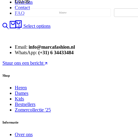
€
63,96
Over ons
Contact
FAQ
blauw
Search
Cart
Select options
0
Email:
info@marcafashion.nl
WhatsApp:
(+31) 6 34433484
Stuur ons een bericht
Shop
Heren
Dames
Kids
Bestsellers
Zomercollectie '25
Informatie
Over ons