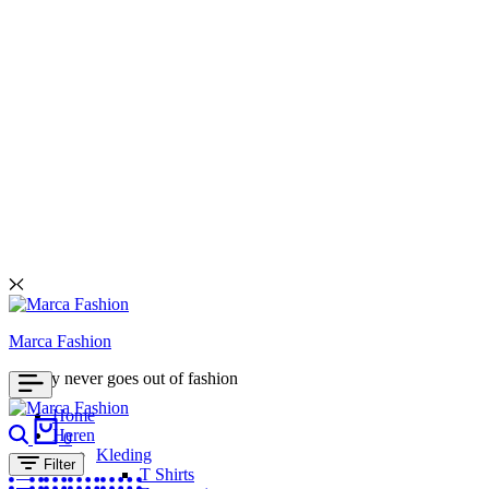
Marca Fashion
Luxury never goes out of fashion
Home
Search
Cart
Heren
0
Kleding
Filter
T Shirts