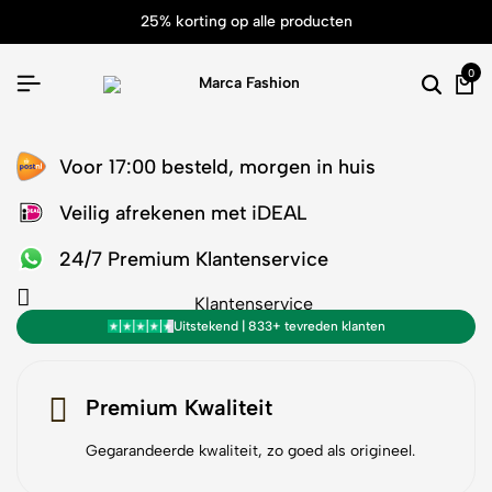
25% korting op alle producten
0
Searc
Ca
Voor 17:00 besteld, morgen in huis
Veilig afrekenen met iDEAL
24/7 Premium Klantenservice
Klantenservice
Uitstekend | 833+ tevreden klanten
Premium Kwaliteit
Gegarandeerde kwaliteit, zo goed als origineel.