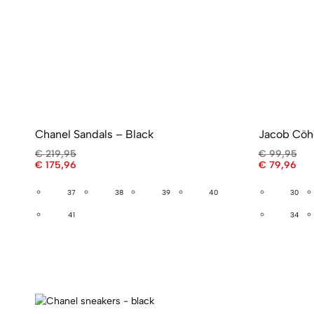
Chanel Sandals – Black
Jacob Cöhe
€
219,95
€
99,95
€
175,96
€
79,96
37
38
39
40
30
41
34