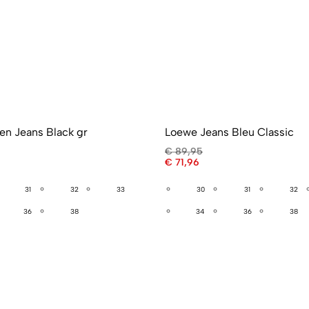
n Jeans Black gr
Loewe Jeans Bleu Classic
€
89,95
€
71,96
31
32
33
30
31
32
36
38
34
36
38