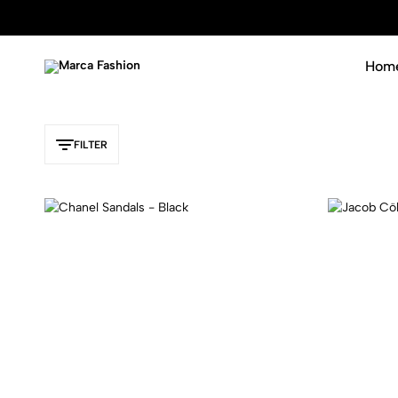
Hom
Marca
Luxury
Fashion
never
goes
out
FILTER
of
fashion