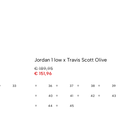
Jordan 1 low x Travis Scott Olive
€
189,95
€
151,96
33
36
37
38
39
40
41
42
43
44
45