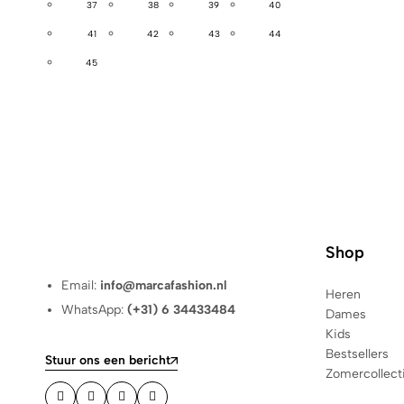
37
38
39
40
41
42
43
44
45
Shop
Email:
info@marcafashion.nl
Heren
WhatsApp:
(+31) 6 34433484
Dames
Kids
Bestsellers
Stuur ons een bericht
Zomercollect