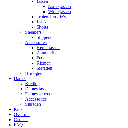
Jassen
Zomerjassen
Winterjassen
Truien/Hoodie’s
Jeans
Shorts
Sneakers
Slippers
Accessoires
Heren tassen
Zonnebrillen
Petten
Riemen
Sieraden
Horloges
Dames
Kleding
Dames tassen
Dames schoenen
Accessoires
Sieraden
Kids
Over ons
Contact
FAQ