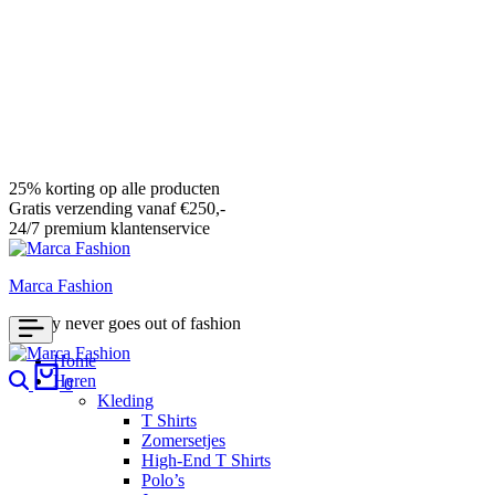
25% korting op alle producten
Gratis verzending vanaf €250,-
24/7 premium klantenservice
Marca Fashion
Luxury never goes out of fashion
Home
Search
Cart
Heren
0
Kleding
T Shirts
Zomersetjes
High-End T Shirts
Polo’s