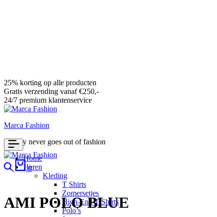
25% korting op alle producten
Gratis verzending vanaf €250,-
24/7 premium klantenservice
Marca Fashion
Luxury never goes out of fashion
Home
Search
Cart
Heren
0
Kleding
T Shirts
Zomersetjes
AMI POLO BLUE
High-End T Shirts
Polo’s