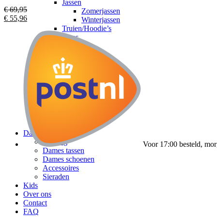
Jassen
€
69,95
Zomerjassen
€
55,96
Winterjassen
Truien/Hoodie’s
Jeans
Shorts
Sneakers
Slippers
Accessoires
Heren tassen
Zonnebrillen
Petten
Riemen
Sieraden
Horloges
Dames
Kleding
Voor 17:00 besteld, mor
Dames tassen
Dames schoenen
Accessoires
Sieraden
Kids
Over ons
Contact
FAQ