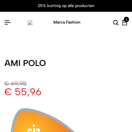
25% korting op alle producten
0
AMI POLO
€
69,95
€
55,96