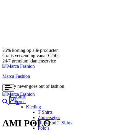
25% korting op alle producten
Gratis verzending vanaf €250,-
24/7 premium klantenservice
Marca Fashion
Luxury never goes out of fashion
Home
Search
Cart
Heren
0
Kleding
T Shirts
Zomersetjes
AMI POLO
High-End T Shirts
Polo’s