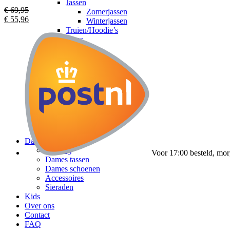
Jassen
€
69,95
Zomerjassen
€
55,96
Winterjassen
Truien/Hoodie’s
Jeans
Shorts
Sneakers
Slippers
Accessoires
Heren tassen
Zonnebrillen
Petten
Riemen
Sieraden
Horloges
Dames
Kleding
Voor 17:00 besteld, mor
Dames tassen
Dames schoenen
Accessoires
Sieraden
Kids
Over ons
Contact
FAQ