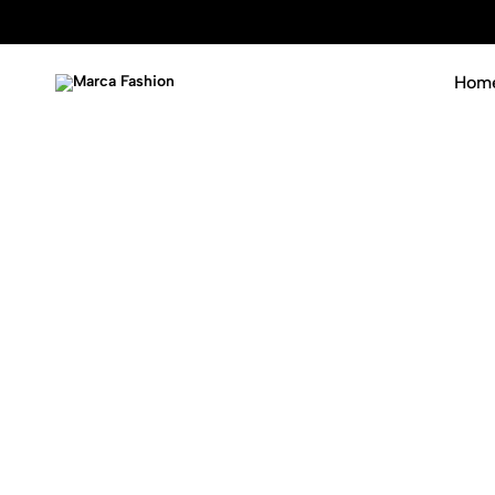
Hom
Marca
Luxury
Fashion
never
goes
out
of
fashion