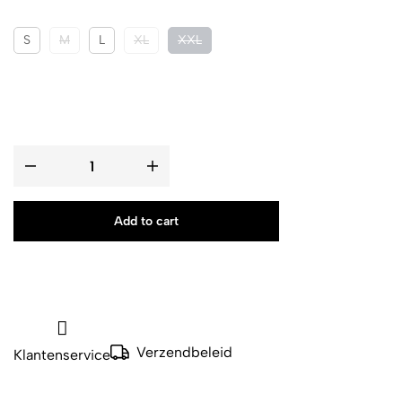
S
M
L
XL
XXL
Add to cart
Verzendbeleid
Klantenservice