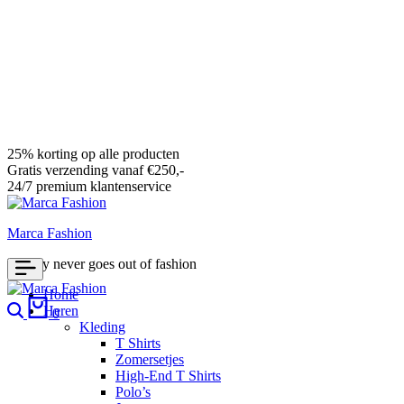
25% korting op alle producten
Gratis verzending vanaf €250,-
24/7 premium klantenservice
Marca Fashion
Luxury never goes out of fashion
Home
Search
Cart
Heren
0
Kleding
T Shirts
Zomersetjes
High-End T Shirts
Polo’s