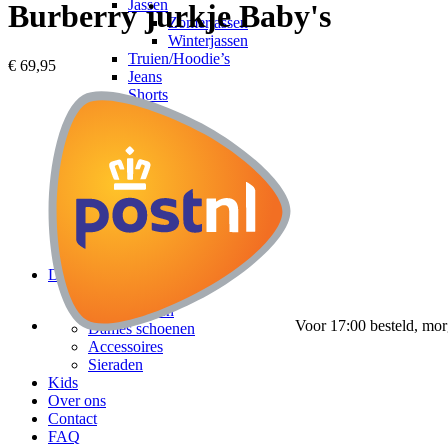
Jassen
Burberry jurkje Baby's
Zomerjassen
Winterjassen
Truien/Hoodie’s
€
69,95
Jeans
Shorts
Sneakers
Slippers
Accessoires
Heren tassen
Zonnebrillen
Petten
Riemen
Sieraden
Horloges
Dames
Kleding
Dames tassen
Voor 17:00 besteld, mor
Dames schoenen
Accessoires
Sieraden
Kids
Over ons
Contact
FAQ