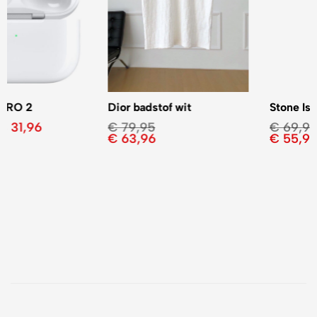
Dior badstof wit
Stone Island 3 kleuren
€
79,95
€
69,95
€
63,96
€
55,96