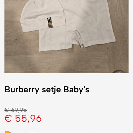
Burberry setje Baby's
€
69,95
€
55,96