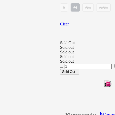
S
M
XL
XXL
Clear
Sold Out
Sold out
Sold out
Sold out
Sold out
Sold Out
-
Verze