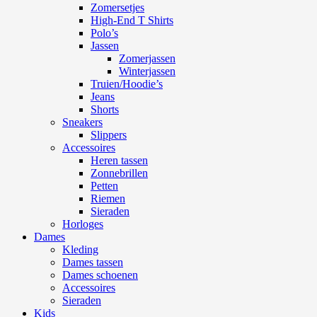
Zomersetjes
High-End T Shirts
Polo’s
Jassen
Zomerjassen
Winterjassen
Truien/Hoodie’s
Jeans
Shorts
Sneakers
Slippers
Accessoires
Heren tassen
Zonnebrillen
Petten
Riemen
Sieraden
Horloges
Dames
Kleding
Dames tassen
Dames schoenen
Accessoires
Sieraden
Kids