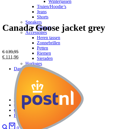
Winterjassen
Truien/Hoodie’s
Jeans
Shorts
Sneakers
Canada Goose jacket grey
Slippers
Accessoires
Heren tassen
Zonnebrillen
Petten
€
139,95
Riemen
€
111,96
Sieraden
Horloges
Dames
Kleding
Dames tassen
Dames schoenen
Accessoires
Sieraden
Kids
Over ons
Contact
FAQ
0