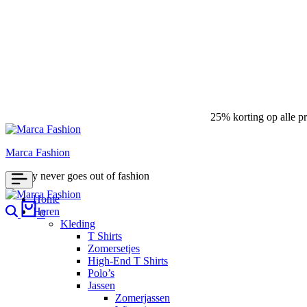
25% korting op alle p
Marca Fashion
Luxury never goes out of fashion
Home
Heren
0
Kleding
T Shirts
Zomersetjes
High-End T Shirts
Polo’s
Jassen
Zomerjassen