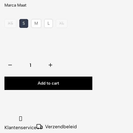
Marca Maat
XS
S
M
L
XL
Add to cart
Verzendbeleid
Klantenservice