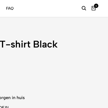
24/7 
0
FAQ
T-shirt Black
orgen in huis
iDEAL