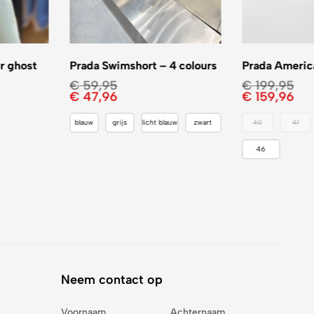
r ghost
Prada Swimshort – 4 colours
Prada America
€
59,95
€
199,95
€
47,96
€
159,96
blauw
grijs
licht blauw
zwart
40
41
46
Neem contact op
Voornaam
Achternaam