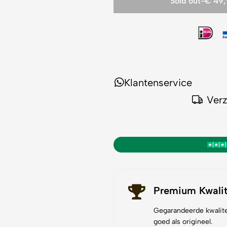
Sold out
-
€ 49
Klantenservice
Ver
Premium Kwalit
Gegarandeerde kwalite
goed als origineel.