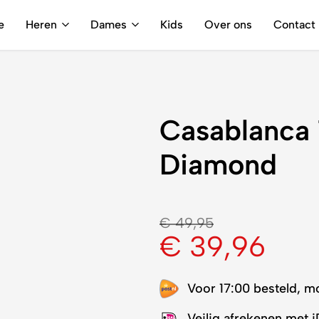
Gratis verzending vanaf €250,-
e
Heren
Dames
Kids
Over ons
Contact
Casablanca 
Diamond
€
49,95
€
39,96
Voor 17:00 besteld, m
Veilig afrekenen met 