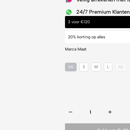
24/7 Premium Klanten
3 voor €120
20% korting op alles
Marca Maat
XS
S
M
L
XL