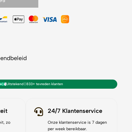
,95
zendbeleid
Uitstekend | 833+ tevreden klanten
eit
24/7 Klantenservice
it, zo
Onze klantenservice is 7 dagen
per week bereikbaar.