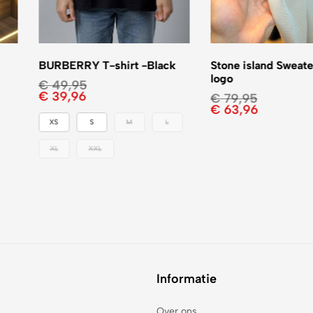
BURBERRY T-shirt -Black
Stone island Sweate
logo
€
49,95
€
39,96
€
79,95
€
63,96
XS
S
M
L
XL
XXL
Informatie
Over ons