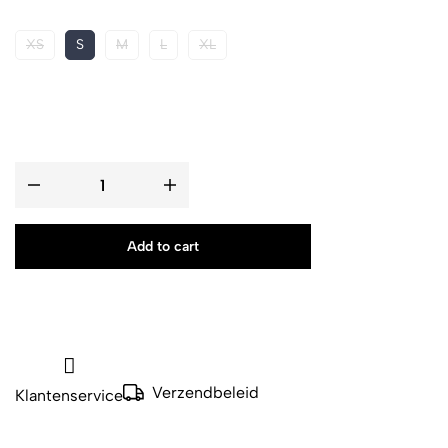
XS
S
M
L
XL
Add to cart
Verzendbeleid
Klantenservice