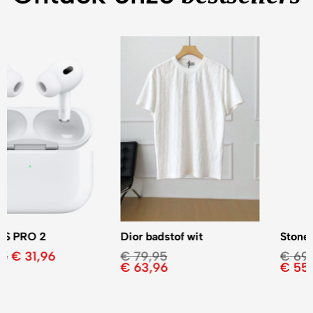
Dior badstof wit
Stone Island 3 kleuren
€
79,95
€
69,95
€
63,96
€
55,96