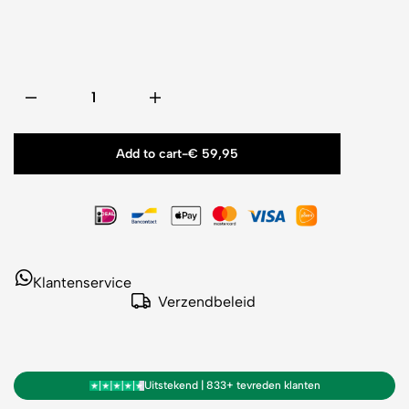
Add to cart
-
€ 59,95
Klantenservice
Verzendbeleid
Uitstekend | 833+ tevreden klanten