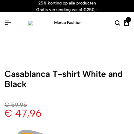
25% korting op alle producten
gratis verzending vanaf €250,-
24/7 premium klantenservice
0
Casablanca T-shirt White and
Black
€
59,95
€
47,96