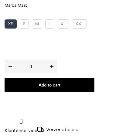
Marca Maat
XS
S
M
L
XL
XXL
Add to cart
Verzendbeleid
Klantenservice