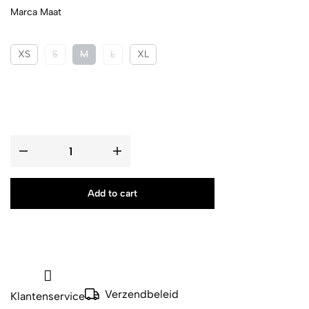
Marca Maat
XS
S
M
L
XL
Add to cart
Verzendbeleid
Klantenservice