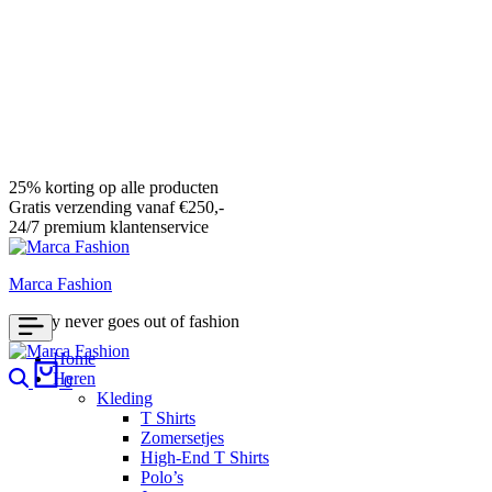
25% korting op alle producten
Gratis verzending vanaf €250,-
24/7 premium klantenservice
Marca Fashion
Luxury never goes out of fashion
Home
Search
Cart
Heren
0
Kleding
T Shirts
Zomersetjes
High-End T Shirts
Polo’s