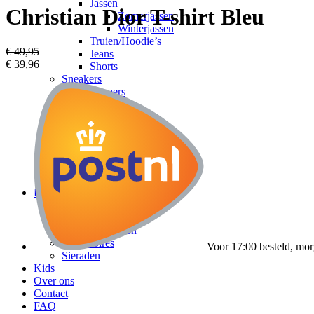
Jassen
Christian Dior T-shirt Bleu
Zomerjassen
Winterjassen
Truien/Hoodie’s
€
49,95
Jeans
€
39,96
Shorts
Sneakers
Slippers
Accessoires
Heren tassen
Zonnebrillen
Petten
Riemen
Sieraden
Horloges
Dames
Kleding
Dames tassen
Dames schoenen
Accessoires
Voor 17:00 besteld, mor
Sieraden
Kids
Over ons
Contact
FAQ