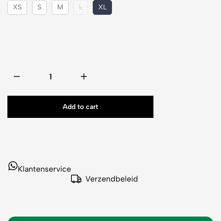
XS
S
M
L
XL
Add to cart
Klantenservice
Verzendbeleid