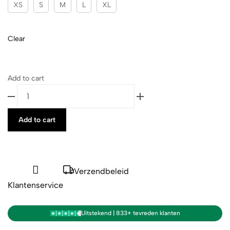
XS
S
M
L
XL
Clear
Add to cart
Add to cart
Verzendbeleid
Klantenservice
Uitstekend | 833+ tevreden klanten