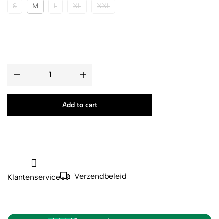
S
M
L
XL
XXL
Add to cart
Verzendbeleid
Klantenservice