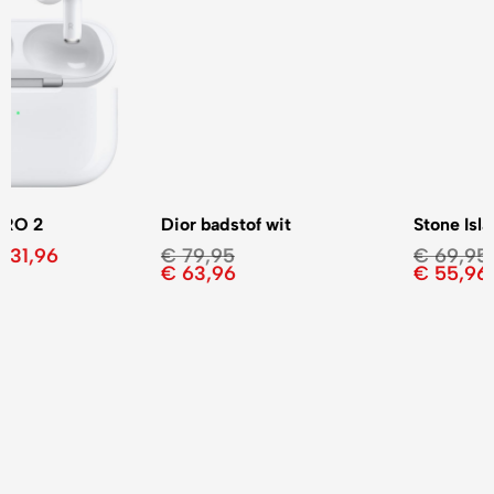
Dior badstof wit
Stone Island 3 kleuren
€
79,95
€
69,95
€
63,96
€
55,96