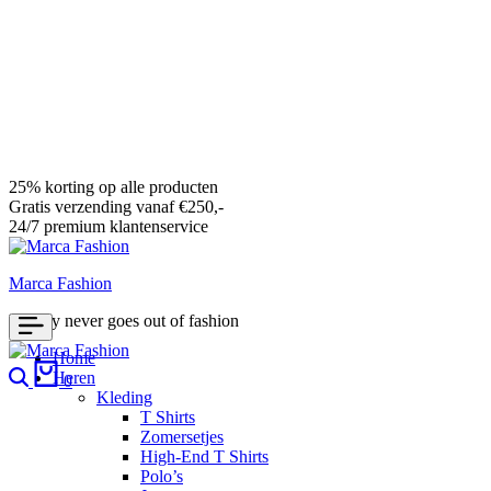
25% korting op alle producten
Gratis verzending vanaf €250,-
24/7 premium klantenservice
Marca Fashion
Luxury never goes out of fashion
Home
Search
Cart
Heren
0
Kleding
T Shirts
Zomersetjes
High-End T Shirts
Polo’s