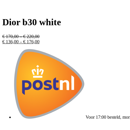
Dior b30 white
Price
€
170,00
–
€
220,00
range:
Price
€
136,00
–
€
176,00
€ 170,00
range:
through
€ 136,00
€ 220,00
through
€ 176,00
Voor 17:00 besteld, mor