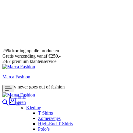
25% korting op alle producten
Gratis verzending vanaf €250,-
24/7 premium klantenservice
Marca Fashion
Luxury never goes out of fashion
Home
Search
Cart
Heren
0
Kleding
T Shirts
Zomersetjes
High-End T Shirts
Polo’s