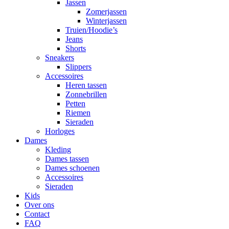
Jassen
Zomerjassen
Winterjassen
Truien/Hoodie’s
Jeans
Shorts
Sneakers
Slippers
Accessoires
Heren tassen
Zonnebrillen
Petten
Riemen
Sieraden
Horloges
Dames
Kleding
Dames tassen
Dames schoenen
Accessoires
Sieraden
Kids
Over ons
Contact
FAQ