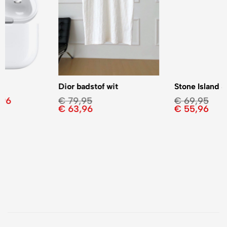
Dior badstof wit
Stone Island 3 kleuren
€
79,95
€
69,95
€
63,96
€
55,96