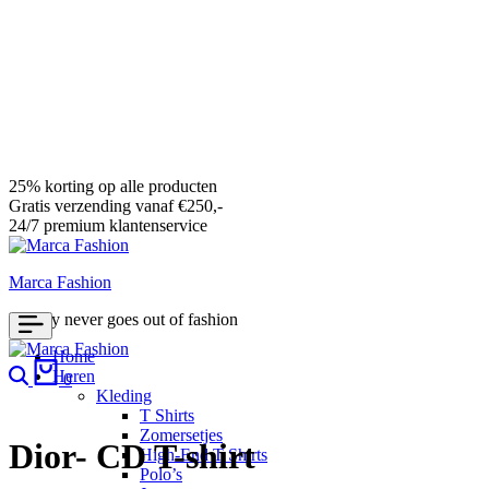
25% korting op alle producten
Gratis verzending vanaf €250,-
24/7 premium klantenservice
Marca Fashion
Luxury never goes out of fashion
Home
Search
Cart
Heren
0
Kleding
T Shirts
Zomersetjes
Dior- CD T-shirt
High-End T Shirts
Polo’s