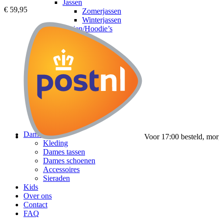
Jassen
€
59,95
Zomerjassen
Winterjassen
Truien/Hoodie’s
Jeans
Shorts
Sneakers
Slippers
Accessoires
Heren tassen
Zonnebrillen
Petten
Riemen
Sieraden
Horloges
Dames
Voor 17:00 besteld, mor
Kleding
Dames tassen
Dames schoenen
Accessoires
Sieraden
Kids
Over ons
Contact
FAQ