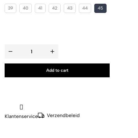
39
40
41
42
43
44
45
Add to cart
Verzendbeleid
Klantenservice