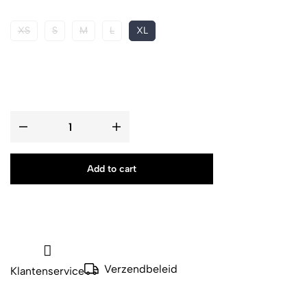
XS
S
M
L
XL
Add to cart
Verzendbeleid
Klantenservice