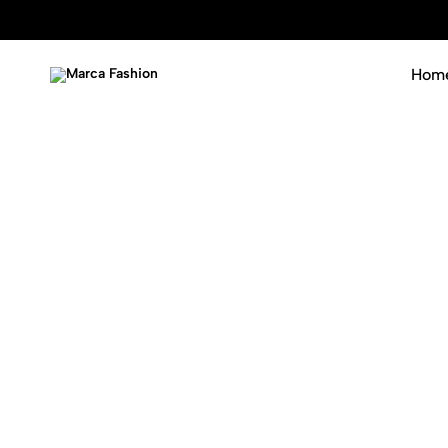
Hom
Marca
Luxury
Fashion
never
goes
out
of
fashion