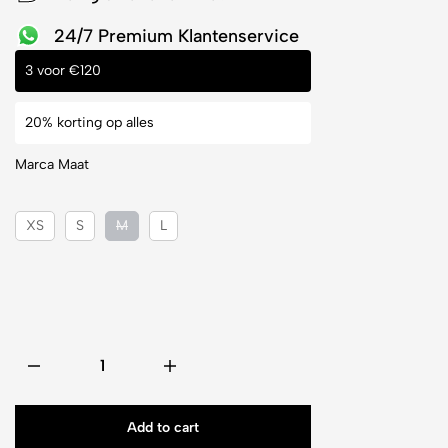
24/7 Premium Klantenservice
3 voor €120
20% korting op alles
Marca Maat
XS
S
M
L
Add to cart