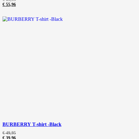
€
55,96
BURBERRY T-shirt -Black
€
49,95
€
39,96