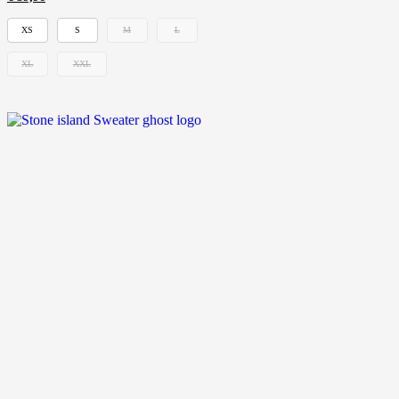
XS
S
M
L
XL
XXL