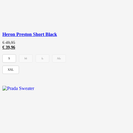
Heron Preston Short Black
€
49,95
€
39,96
S
M
L
XL
XXL