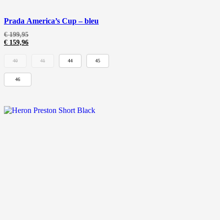
Prada America’s Cup – bleu
€
199,95
€
159,96
40
41
44
45
46