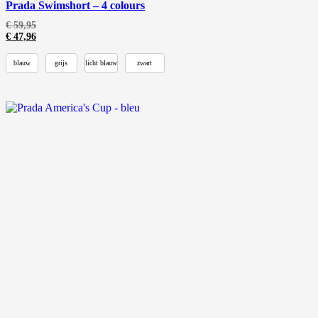
Prada Swimshort – 4 colours
€
59,95
€
47,96
blauw
grijs
licht blauw
zwart