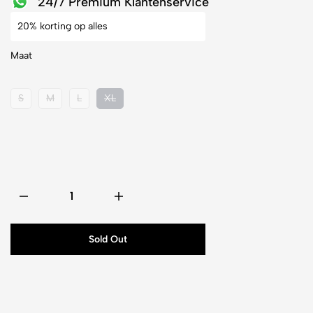
24/7 Premium Klantenservice
20% korting op alles
Maat
S
M
L
XL
Sold Out