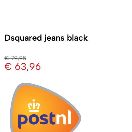
Dsquared jeans black
€
79,95
€
63,96