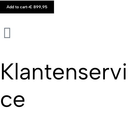
Add to cart
-
€
899,95
Klantenservi
ce