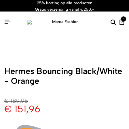
25% korting op alle producten
gratis verzending vanaf €250,-
24/7 premium klantenservice
0
Hermes Bouncing Black/White
- Orange
€
189,95
€
151,96