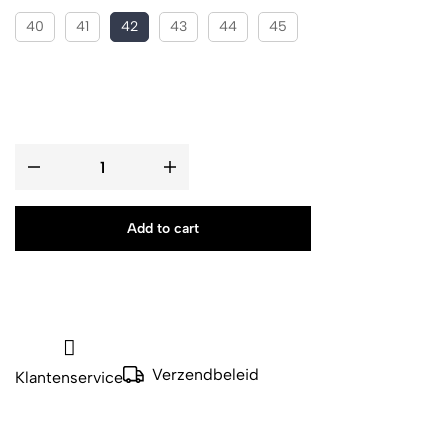
40
41
42
43
44
45
Add to cart
Verzendbeleid
Klantenservice