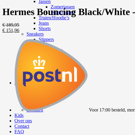
Jassen
Zomerjassen
Hermes Bouncing Black/White 
Winterjassen
Truien/Hoodie’s
Jeans
€
189,95
Shorts
€
151,96
Sneakers
Slippers
Accessoires
Heren tassen
Zonnebrillen
Petten
Riemen
Sieraden
Horloges
Dames
Kleding
Dames tassen
Dames schoenen
Accessoires
Sieraden
Voor 17:00 besteld, mor
Kids
Over ons
Contact
FAQ