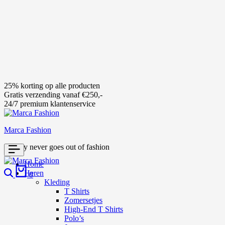
25% korting op alle producten
Gratis verzending vanaf €250,-
24/7 premium klantenservice
Marca Fashion
Luxury never goes out of fashion
Home
Search
Cart
Heren
0
Kleding
T Shirts
Zomersetjes
High-End T Shirts
Polo’s